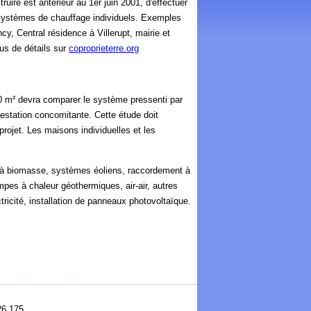
ruire est antérieur au 1er juin 2001, d'effectuer
e systèmes de chauffage individuels. Exemples
, Central résidence à Villerupt, mairie et
us de détails sur
coproprieterre.org
0 m² devra comparer le système pressenti par
testation concomitante. C
ette étude doit
rojet. Les maisons individuelles et les
 à biomasse, systèmes éoliens, raccordement à
mpes à chaleur géothermiques, air-air, autres
icité, installation de panneaux photovoltaïque.
126 175