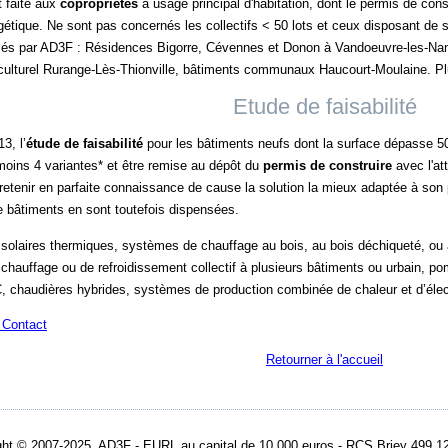
t faite aux
copropriétés
à usage principal d'habitation, dont le permis de const
gétique. Ne sont pas concernés les collectifs < 50 lots et ceux disposant d
isés par AD3F : Résidences Bigorre, Cévennes et Donon à Vandoeuvre-les-Nancy
-culturel Rurange-Lès-Thionville, bâtiments communaux Haucourt-Moulaine. Pl
Etude de faisabilité
3, l’
étude de faisabilité
pour les bâtiments neufs dont la surface dépasse 5
moins 4 variantes* et être remise au dépôt du
permis de construire
avec l'at
retenir en parfaite connaissance de cause la solution la mieux adaptée à son p
 bâtiments en sont toutefois dispensées.
olaires thermiques, systèmes de chauffage au bois, au bois déchiqueté, ou
chauffage ou de refroidissement collectif à plusieurs bâtiments ou urbain, po
 chaudières hybrides, systèmes de production combinée de chaleur et d’électr
 Contact
Retourner à l'accueil
ght © 2007-2025 AD3F - EURL au capital de 10.000 euros - RCS Briey 499 