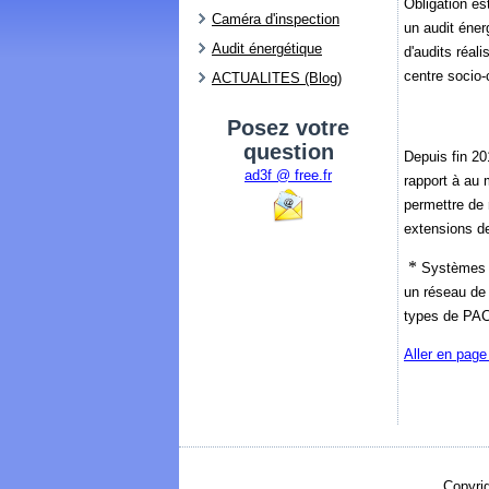
Obligation es
Caméra d'inspection
un audit éner
Audit énergétique
d'audits réal
centre socio
ACTUALITES (Blog)
Posez votre
question
Depuis fin 201
ad3f @ free.fr
rapport à au 
permettre de 
extensions de
*
Systèmes s
un réseau de 
types de PAC,
Aller en page
Copyri